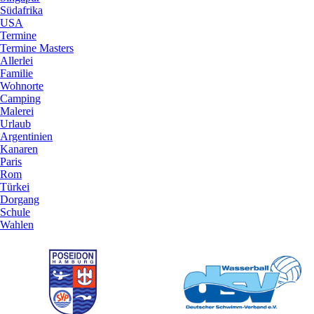
Südafrika
USA
Termine
Termine Masters
Allerlei
Familie
Wohnorte
Camping
Malerei
Urlaub
Argentinien
Kanaren
Paris
Rom
Türkei
Dorgang
Schule
Wahlen